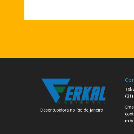
Con
Tel/
(21)
Emai
Desentupidora no Rio de Janeiro
cont
m.br