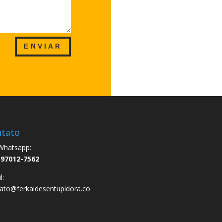
ENVIAR
tato
Whatsapp:
 97012-7562
l:
ato@ferkaldesentupidora.co