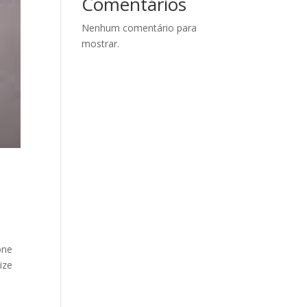
Comentários
Nenhum comentário para
mostrar.
one
ize